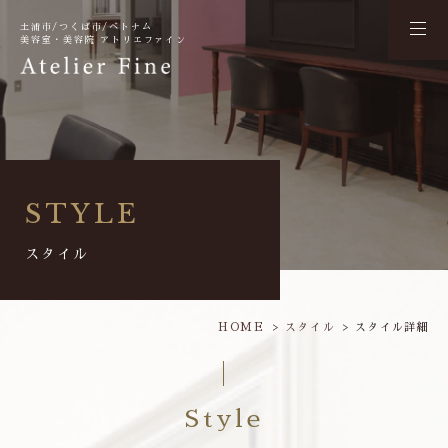
土浦市/つくば市/ベトナム
美容室・美容院 アトリエファイン
STYLE
スタイル
HOME
スタイル
スタイル詳細
Style