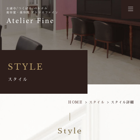
土浦市/つくば市/ベトナム
美容室・美容院 アトリエファイン
STYLE
スタイル
HOME
スタイル
スタイル詳細
Style