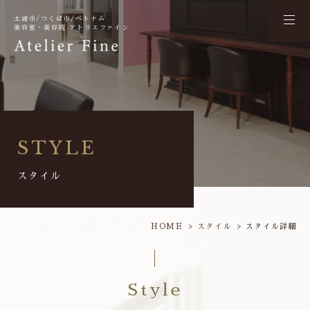
土浦市/つくば市/ベトナム
美容室・美容院 アトリエファイン
STYLE
スタイル
HOME
スタイル
スタイル詳細
Style