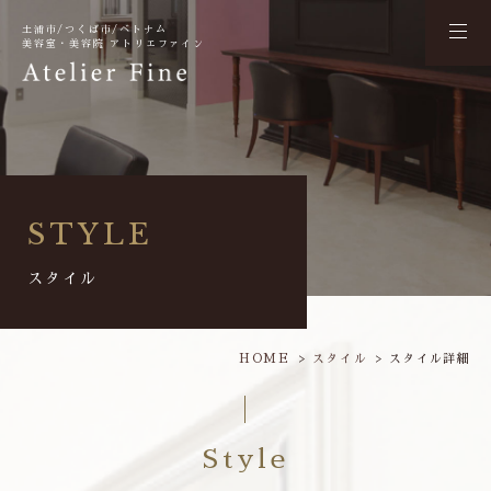
土浦市/つくば市/ベトナム
美容室・美容院 アトリエファイン
STYLE
スタイル
HOME
スタイル
スタイル詳細
Style