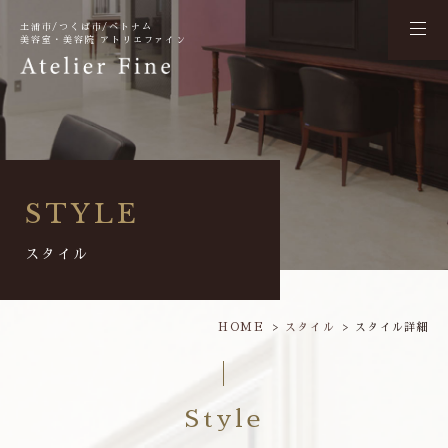
土浦市/つくば市/ベトナム
美容室・美容院 アトリエファイン
STYLE
スタイル
HOME
スタイル
スタイル詳細
Style