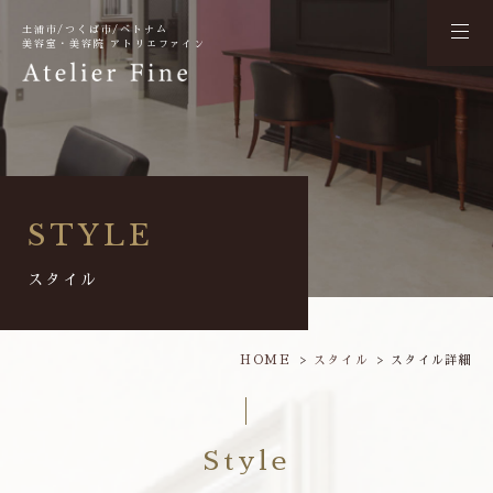
土浦市/つくば市/ベトナム
美容室・美容院 アトリエファイン
STYLE
スタイル
HOME
スタイル
スタイル詳細
Style