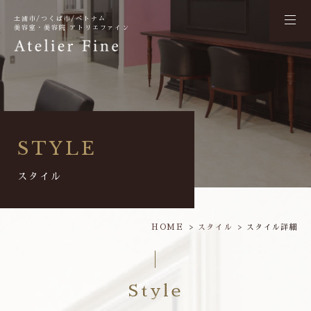
土浦市/つくば市/ベトナム
美容室・美容院 アトリエファイン
STYLE
スタイル
HOME
スタイル
スタイル詳細
Style