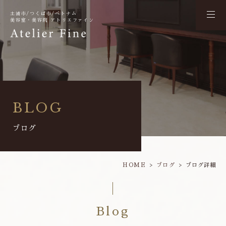
土浦市/つくば市/ベトナム
美容室・美容院 アトリエファイン
BLOG
ブログ
HOME
ブログ
ブログ詳細
Blog