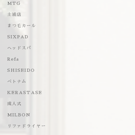
MTG
土浦店
まつ毛カール
SIXPAD
ヘッドスパ
Refa
SHISEIDO
ベトナム
KERASTASE
成人式
MILBON
リファドライヤー