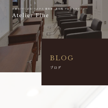
土浦市/つくば市/ベトナム
美容室・美容院 アトリエファイン
BLOG
ブログ