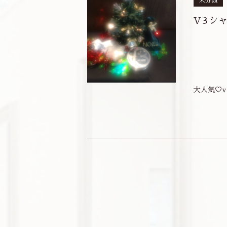
未分類
V3シ
大人気♡v .