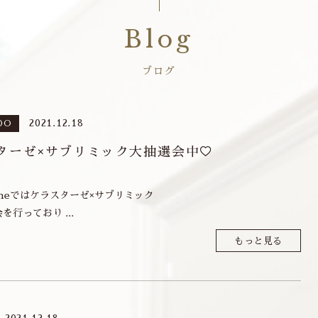
Blog
ブログ
2021.12.18
DO
ターゼ×サブリミック大抽選会中♡
rFineではケラスターゼ×サブリミック
を行っており ...
もっと見る