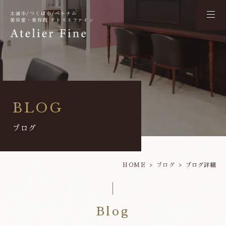
土浦市/つくば市/ベトナム
美容室・美容院 アトリエファイン
BLOG
ブログ
HOME
ブログ
ブログ詳細
Blog