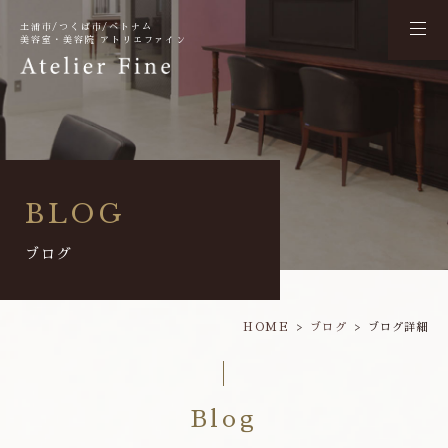
土浦市/つくば市/ベトナム
美容室・美容院 アトリエファイン
BLOG
ブログ
HOME
ブログ
ブログ詳細
Blog