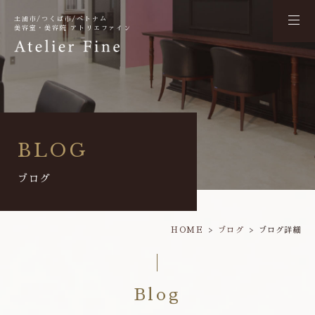
土浦市/つくば市/ベトナム
美容室・美容院 アトリエファイン
BLOG
ブログ
HOME
ブログ
ブログ詳細
Blog