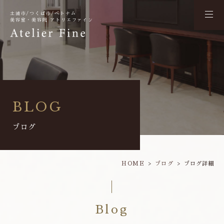
土浦市/つくば市/ベトナム
美容室・美容院 アトリエファイン
BLOG
ブログ
HOME
ブログ
ブログ詳細
Blog