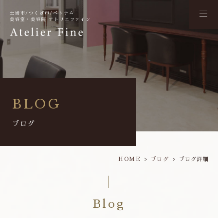
土浦市/つくば市/ベトナム
美容室・美容院 アトリエファイン
BLOG
ブログ
HOME
ブログ
ブログ詳細
Blog