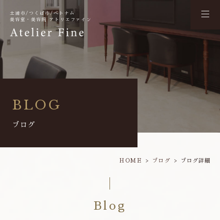
土浦市/つくば市/ベトナム
美容室・美容院 アトリエファイン
BLOG
ブログ
HOME
ブログ
ブログ詳細
Blog