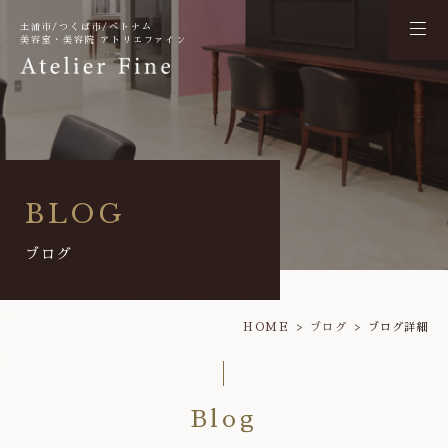
土浦市/つくば市/ベトナム
美容室・美容院 アトリエファイン
BLOG
ブログ
HOME
ブログ
ブログ詳細
Blog