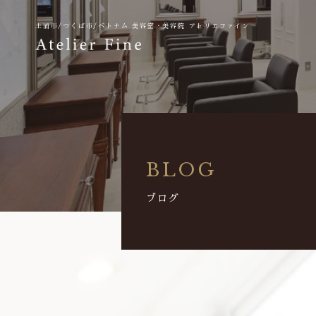
土浦市/つくば市/ベトナム
美容室・美容院 アトリエファイン
BLOG
ブログ