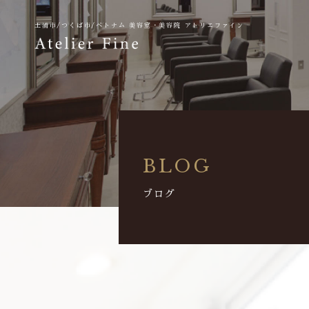
土浦市/つくば市/ベトナム
美容室・美容院 アトリエファイン
BLOG
ブログ