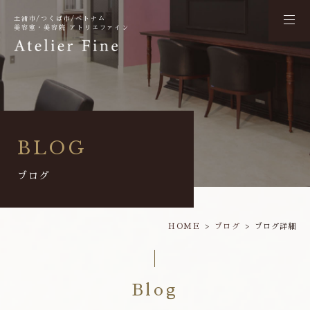
土浦市/つくば市/ベトナム
美容室・美容院 アトリエファイン
BLOG
ブログ
HOME
ブログ
ブログ詳細
Blog