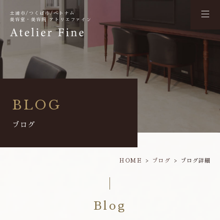
土浦市/つくば市/ベトナム
美容室・美容院 アトリエファイン
BLOG
ブログ
HOME
ブログ
ブログ詳細
Blog