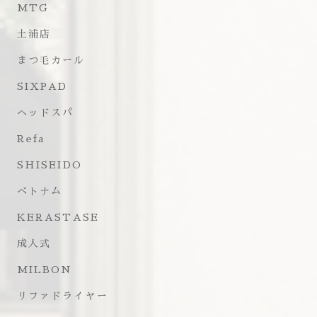
MTG
土浦店
まつ毛カール
SIXPAD
ヘッドスパ
Refa
SHISEIDO
ベトナム
KERASTASE
成人式
MILBON
リファドライヤー