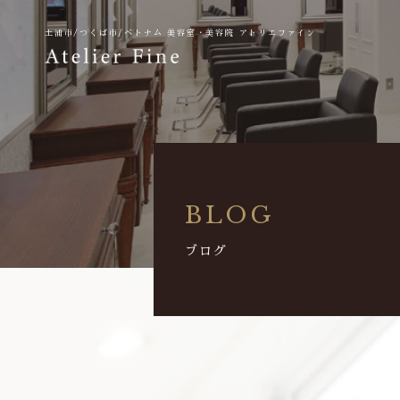
土浦市/つくば市/ベトナム
美容室・美容院 アトリエファイン
BLOG
ブログ