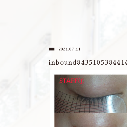
2021.07.11
inbound843510538441