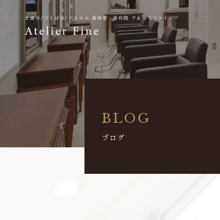
土浦市/つくば市/ベトナム
美容室・美容院 アトリエファイン
BLOG
ブログ