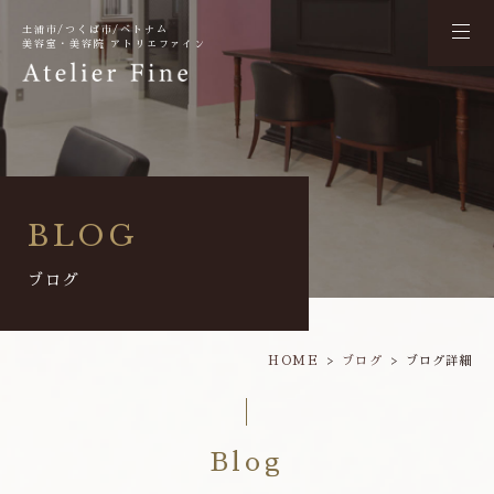
土浦市/つくば市/ベトナム
美容室・美容院 アトリエファイン
BLOG
ブログ
HOME
ブログ
ブログ詳細
Blog