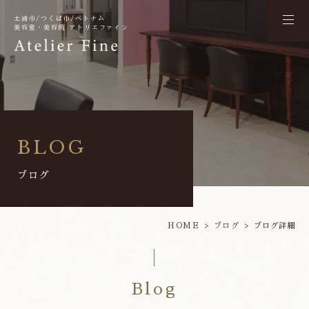
土浦市/つくば市/ベトナム
美容室・美容院 アトリエファイン
BLOG
ブログ
HOME
ブログ
ブログ詳細
Blog