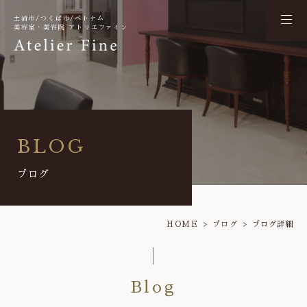
土浦市/つくば市/ベトナム
美容室・美容院 アトリエファイン
BLOG
ブログ
HOME
ブログ
ブログ詳細
Blog