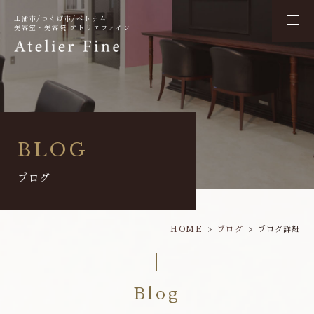
土浦市/つくば市/ベトナム
美容室・美容院 アトリエファイン
BLOG
ブログ
HOME
ブログ
ブログ詳細
Blog