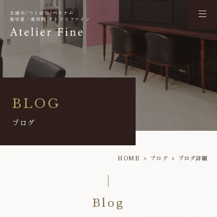
土浦市/つくば市/ベトナム
美容室・美容院 アトリエファイン
BLOG
ブログ
HOME
ブログ
ブログ詳細
Blog