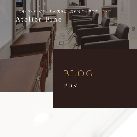
土浦市/つくば市/ベトナム
美容室・美容院 アトリエファイン
BLOG
ブログ