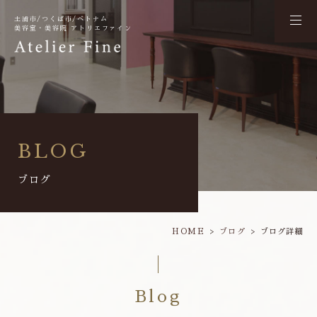
土浦市/つくば市/ベトナム
美容室・美容院 アトリエファイン
BLOG
ブログ
HOME
ブログ
ブログ詳細
Blog