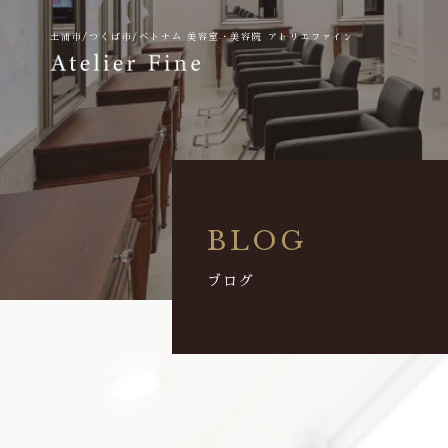
土浦市/つくば市/ベトナム
美容室・美容院 アトリエファイン
BLOG
ブログ