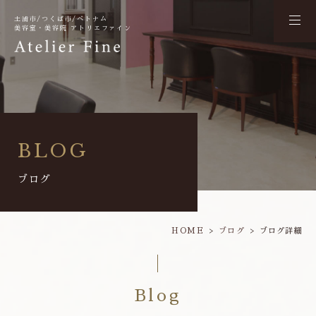
土浦市/つくば市/ベトナム
美容室・美容院 アトリエファイン
BLOG
ブログ
HOME
ブログ
ブログ詳細
Blog