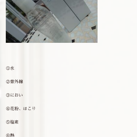
①水
②紫外線
③におい
④花粉、ほこり
⑤塩素
⑥熱