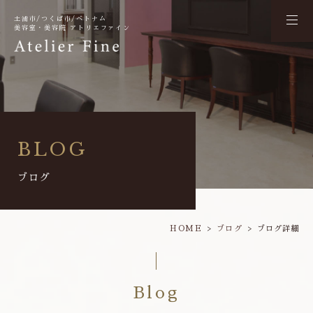
土浦市/つくば市/ベトナム
美容室・美容院 アトリエファイン
BLOG
ブログ
HOME
ブログ
ブログ詳細
Blog