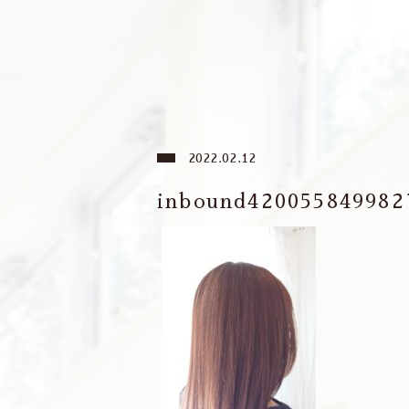
2022.02.12
inbound420055849982