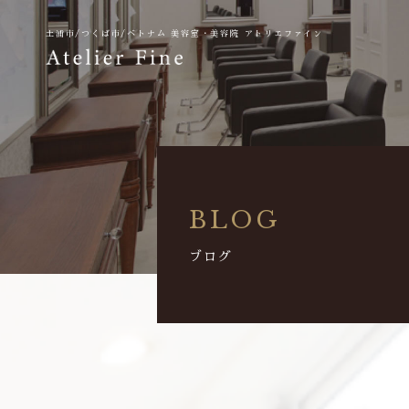
土浦市/つくば市/ベトナム
美容室・美容院 アトリエファイン
BLOG
ブログ