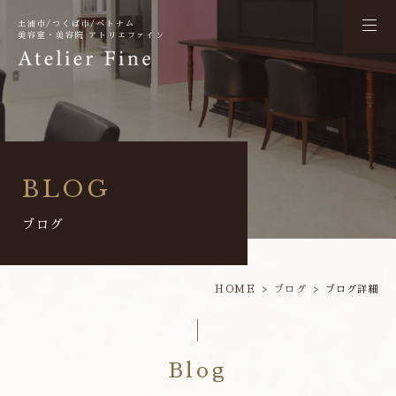
土浦市/つくば市/ベトナム
美容室・美容院 アトリエファイン
BLOG
ブログ
HOME
ブログ
ブログ詳細
Blog