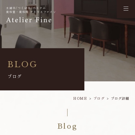
土浦市/つくば市/ベトナム
美容室・美容院 アトリエファイン
BLOG
ブログ
HOME
ブログ
ブログ詳細
Blog