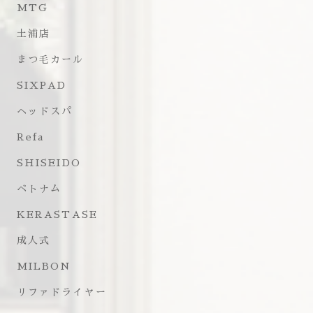
MTG
土浦店
まつ毛カール
SIXPAD
ヘッドスパ
Refa
SHISEIDO
ベトナム
KERASTASE
成人式
MILBON
リファドライヤー