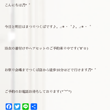
こんにちは♬*゜
今日と明日はまつりつくばです♪。.:＊・゜♪。.:＊・゜
浴衣の着付けやヘアセットのご予約承り中です(´∀`☆)
お祭り会場までつくば店から徒歩10分ほどで行けます♬*゜
ご予約のお電話お待ちしております(*´﹀`*)
Facebook
Twitter
Line
共