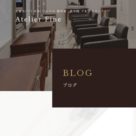
土浦市/つくば市/ベトナム
美容室・美容院 アトリエファイン
BLOG
ブログ