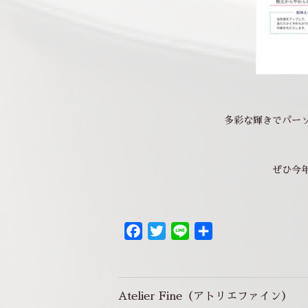
多彩な輝きでパー
ぜひ今
Facebook
Twitter
Line
共
有
Atelier Fine（アトリエファイン）