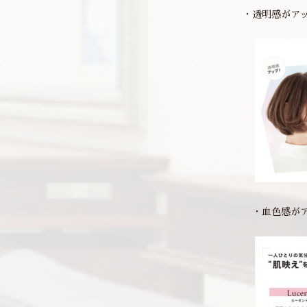
・透明感がア
・血色感が