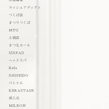
仲間募集
ラッシュアディクト
つくば店
まつりつくば
MTG
土浦店
まつ毛カール
SIXPAD
ヘッドスパ
Refa
SHISEIDO
ベトナム
KERASTASE
成人式
MILBON