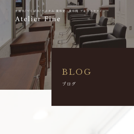
土浦市/つくば市/ベトナム
美容室・美容院 アトリエファイン
BLOG
ブログ