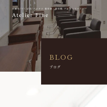
土浦市/つくば市/ベトナム
美容室・美容院 アトリエファイン
BLOG
ブログ