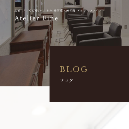
土浦市/つくば市/ベトナム
美容室・美容院 アトリエファイン
BLOG
ブログ