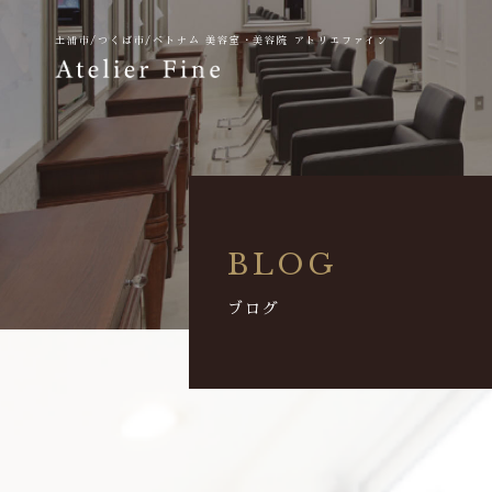
土浦市/つくば市/ベトナム
美容室・美容院 アトリエファイン
BLOG
ブログ