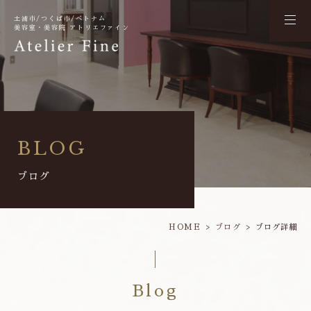
土浦市/つくば市/ベトナム
美容室・美容院 アトリエファイン
BLOG
ブログ
HOME
ブログ
ブログ詳細
Blog