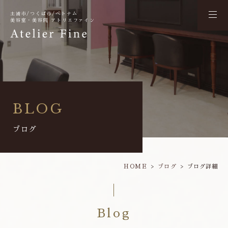
土浦市/つくば市/ベトナム
美容室・美容院 アトリエファイン
BLOG
ブログ
HOME
ブログ
ブログ詳細
Blog