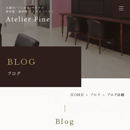
土浦市/つくば市/ベトナム
美容室・美容院 アトリエファイン
BLOG
ブログ
HOME
ブログ
ブログ詳細
Blog