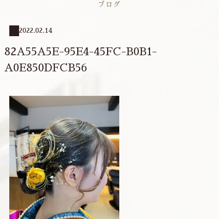
ブログ
2022.02.14
82A55A5E-95E4-45FC-B0B1-
A0E850DFCB56