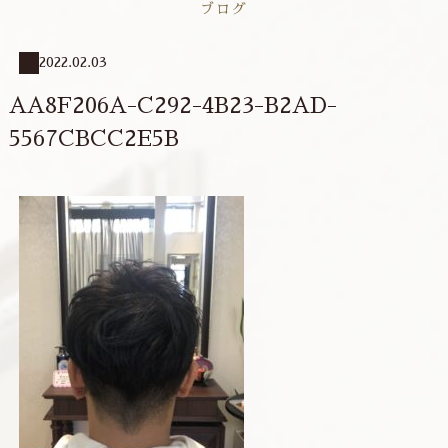
ブログ
2022.02.03
AA8F206A-C292-4B23-B2AD-
5567CBCC2E5B