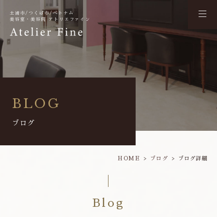
土浦市/つくば市/ベトナム
美容室・美容院 アトリエファイン
BLOG
ブログ
HOME
ブログ
ブログ詳細
Blog