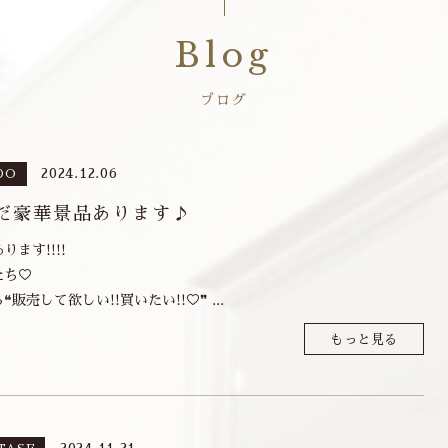
Blog
ブログ
2024.12.06
DO
だ豪華景品あります♪
ます!!!!
たち♡
販売して欲しい!!買いたい!!♡❞ ...
もっと見る