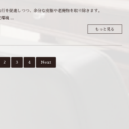
血行を促進しつつ、余分な皮脂や老廃物を取り除きます。
境 ...
もっと見る
2
3
4
Next