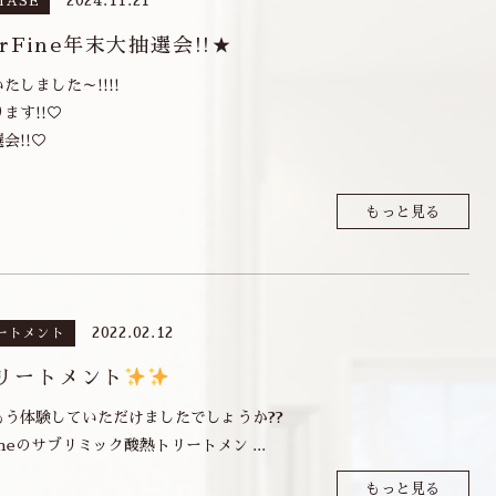
2024.11.21
TASE
ierFine年末大抽選会!!★
たしました～!!!!
ます!!♡
会!!♡
もっと見る
2022.02.12
ートメント
リートメント
もう体験していただけましたでしょうか??
rFineのサブリミック酸熱トリートメン ...
もっと見る