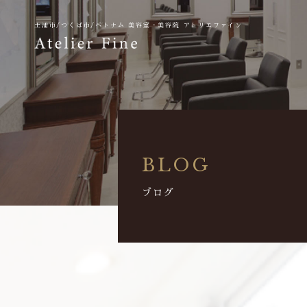
土浦市/つくば市/ベトナム
美容室・美容院 アトリエファイン
BLOG
ブログ