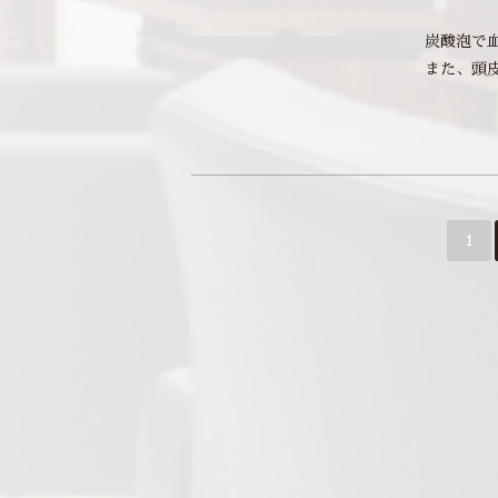
炭酸泡で
また、頭皮環
1