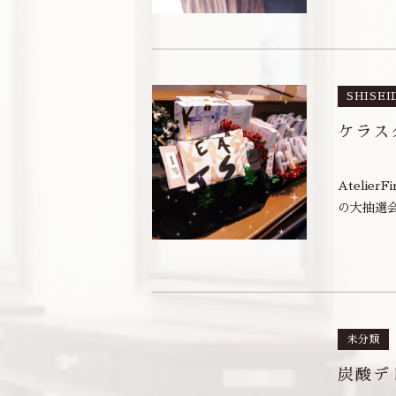
SHISEI
ケラス
Atelie
の大抽選会
未分類
炭酸デ