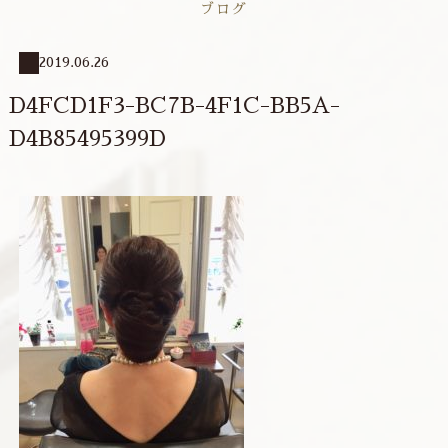
ブログ
2019.06.26
D4FCD1F3-BC7B-4F1C-BB5A-
D4B85495399D