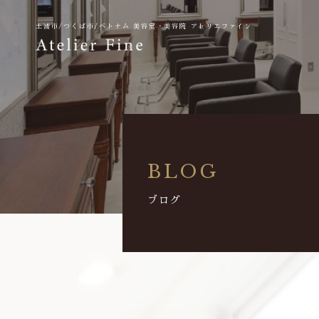
土浦市/つくば市/ベトナム
美容室・美容院 アトリエファイン
BLOG
ブログ